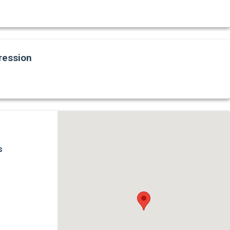
ression
s