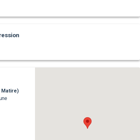
ression
 Matire)
aune