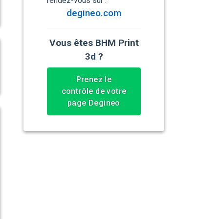
rendez-vous sur :
degineo.com
Vous êtes BHM Print
3d ?
Prenez le
contrôle de votre
page Degineo