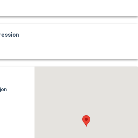
ression
jon