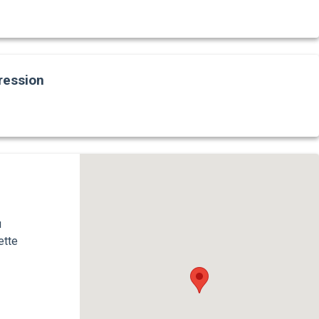
ression
u
ette