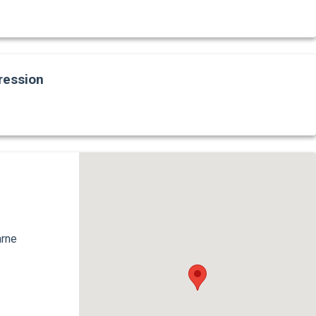
ression
rne