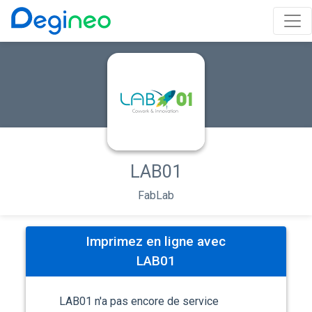
LAB01
FabLab
Imprimez en ligne avec
LAB01
LAB01 n'a pas encore de service