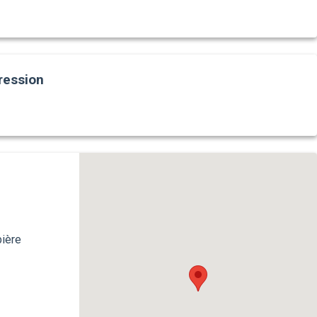
ression
ière