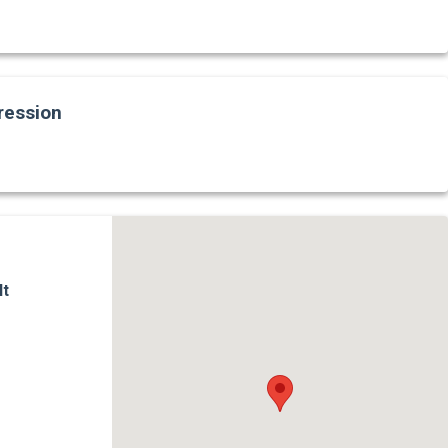
ression
lt