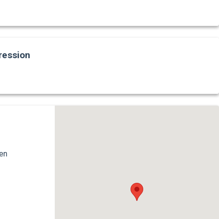
ression
en